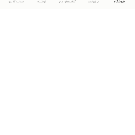
فروشگاه
بی‌نهایت
کتاب‌های من
نوشته
حساب کاربری
دانلود اپلیکیشن طاقچه
... موارد دیگر
مشاهدهٔ دیگر نسخه‌های طاقچه