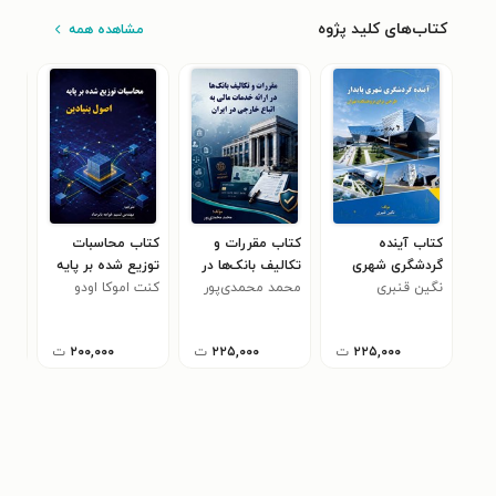
کتاب‌های کلید پژوه
مشاهده همه
کتاب آینده
کتاب مقررات و
کتاب محاسبات
کتا
گردشگری شهری
تکالیف بانک‌ها در
توزیع‌ شده بر پایه
سیا
پایدار
نگین قنبری
محمد محمدی‌پور
ارائه خدمات مالی
اصول بنیادین
کنت اموکا اودو
پاید
یوس
۰
به اتباع خارجی در
ساز
ایران
روی
۲۲۵,۰۰۰
ت
۲۲۵,۰۰۰
ت
۲۰۰,۰۰۰
ت
عدد