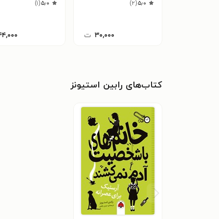
)
۱
(
۵٫۰
)
۲
(
۵٫۰
۳۰,۰۰۰
ت
۴۴,۰۰۰
کتاب‌های رابین استیونز