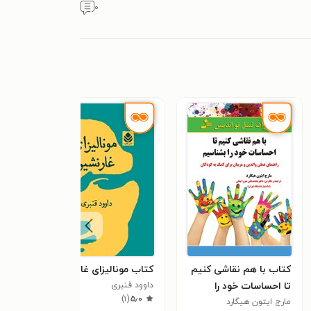
۰
کتاب با هم نقاشی کنیم
کتاب مونالیزای غارنشین
کتاب
تا احساسات خود را
داوود قنبری
اسما
٫۵
)
۱
(
۵٫۰
بشناسیم
مارج ایتون هیگارد