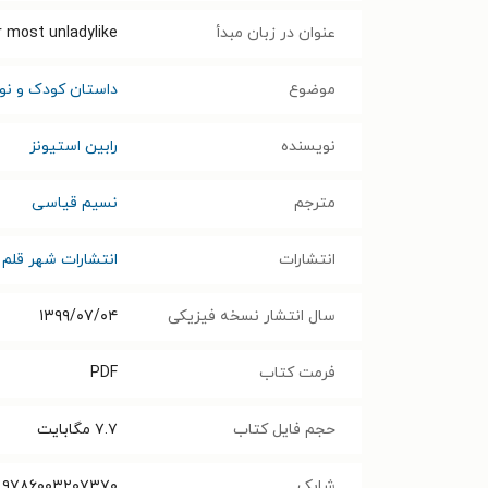
عنوان در زبان مبدأ
 most unladylike
موضوع
داستان کودک و نوج
نویسنده
رابین استیونز
مترجم
نسیم قیاسی
انتشارات
انتشارات شهر قلم
سال انتشار نسخه فیزیکی
۱۳۹۹/۰۷/۰۴
فرمت کتاب
PDF
حجم فایل کتاب
۷.۷
مگابایت
شابک
۹۷۸۶۰۰۳۲۰۷۳۷۰