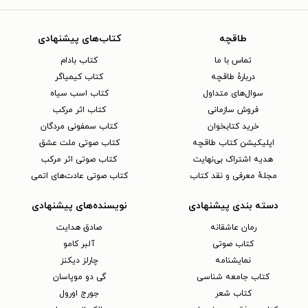
طاقچه
کتاب‌های پیشنهادی
تماس با ما
کتاب بادام
دربارهٔ طاقچه
کتاب کیمیاگر
سوال‌های متداول
کتاب اسب سیاه
فروش سازمانی
کتاب اثر مرکب
خرید کتابخوان
کتاب سمفونی مردگان
اپلیکیشن کتاب طاقچه
کتاب صوتی ملت عشق
هدیه اشتراک بی‌نهایت
کتاب صوتی اثر مرکب
مجلهٔ معرفی و نقد کتاب
کتاب صوتی عادت‌های اتمی
دسته بندی پیشنهادی
نویسنده‌های پیشنهادی
رمان عاشقانه
صادق هدایت
کتاب‌ صوتی
آلبر کامو
نمایشنامه
چارلز دیکنز
کتاب جامعه شناسی
گی دو موپاسان
کتاب شعر
جورج اورول