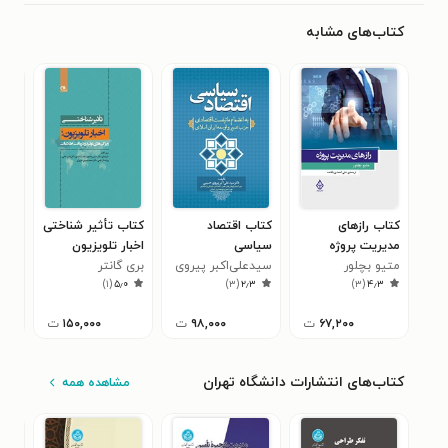
کتاب‌های مشابه
کتاب رازهای
کتاب اقتصاد
کتاب تأثیر شناختی
کتا
مدیریت پروژه
سیاسی
اخبار تلویزیون
الگو
متیو بچلور
سیدعلی‌اکبر پیروی
بری گانتر
خوی
سبا
)
۱
(
۵٫۰
)
۳
(
۲٫۳
)
۳
(
۴٫۳
حسینی
۶۷,۲۰۰
ت
۹۸,۰۰۰
ت
۱۵۰,۰۰۰
ت
کتاب‌های انتشارات دانشگاه تهران
مشاهده همه