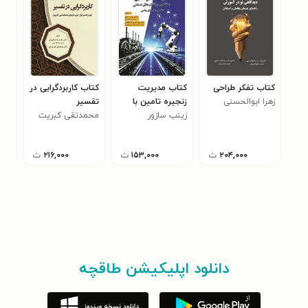
کتاب تفکر طراحی
کتاب مدیریت
کتاب کاربردگرایی در
کتا
زهرا ابوالحسنی
زنجیره تامین با
تفسیر
جنگ
زینب سازور
نگاهی بر انقلاب
محمدتقی کبریت
فدر
اوج
های صنعتی
چی
۲۰۴,۰۰۰
ت
۱۵۳,۰۰۰
ت
۲۱۶,۰۰۰
ت
دانلود اپلیکیشن طاقچه