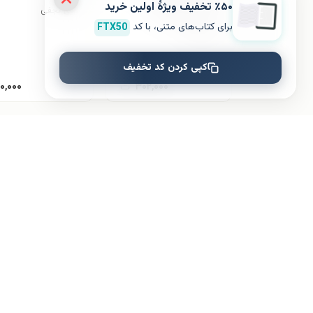
٪۵۰ تخفیف ویژۀ اولین خرید
ارتباطی اسطوره در
هادی نجفی
برای کتاب‌های متنی، با کد
FTX50
علی اسکندری
سینمای ایران
)
۲
(
۵٫۰
کپی کردن کد تخفیف
۳۰۲,۰۰۰
ت
۱۰,۰۰۰
کتاب‌های کلید پژوه