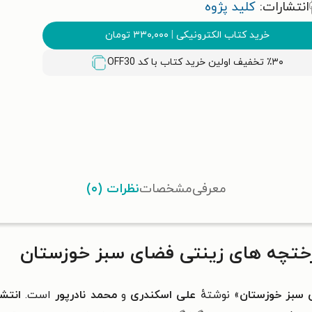
انتشارات:
کلید پژوه
خرید کتاب الکترونیکی
|
۳۳۰,۰۰۰
تومان
٪۳۰ تخفیف اولین خرید کتاب با کد
OFF30
معرفی
مشخصات
نظرات (۰)
رختچه های زینتی فضای سبز خوزستان
 سبز خوزستان
» نوشتهٔ
علی اسکندری
و
محمد نادرپور
است.
انتشا