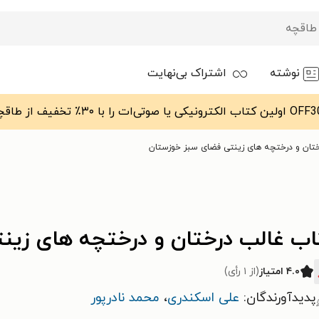
نوشته
اشتراک بی‌نهایت
تان و درختچه های زینتی فضای سبز خوزستان
اب غالب درختان و درختچه های زین
۴.۰ امتیاز
(از ۱ رأی)
پدیدآورندگان:
علی اسکندری
،
محمد نادرپور