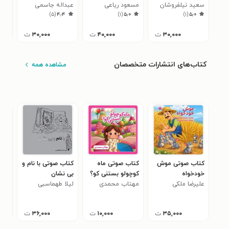
جامعه
سعید نیلفروشان
مسعود ریاعی
عبداله جاسمی
جود
۰
)
۵
(
۴٫۴
)
۱
(
۵٫۰
)
۱
(
۵٫۰
۳۰,۰۰۰
ت
۴۰,۰۰۰
ت
۳۰,۰۰۰
ت
کتاب‌های انتشارات متخصصان
مشاهده همه
کتاب صوتی موش
کتاب صوتی ماه
کتاب صوتی با نام و
کتا
خودخواه
کوچولو بستنی کو؟
بی نشان
موف
علیرضا ملکی
مهتاب محمدی
لیلا طهماسبی
اتو
محم
سورکوهی
کمی
۳۵,۰۰۰
ت
۱۰,۰۰۰
ت
۳۶,۰۰۰
ت