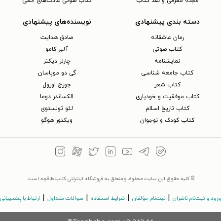
مجلهٔ معرفی و نقد کتاب
کتاب صوتی عادت‌های اتمی
دسته بندی پیشنهادی
نویسنده‌های پیشنهادی
رمان عاشقانه
صادق هدایت
کتاب‌ صوتی
آلبر کامو
نمایشنامه
چارلز دیکنز
کتاب جامعه شناسی
گی دو موپاسان
کتاب شعر
جورج اورول
کتاب موفقیت و خودیاری
الکساندر دوما
کتاب تاریخ اسلام
لئو تولستوی
کتاب کودک و نوجوان
ویکتور هوگو
© کلیه حقوق این سایت محفوظ و متعلق به فروشگاه اینترنتی کتاب طاقچه است.
|
|
|
|
ورود و ثبت‌نام ناشران
ثبت‌نام مؤلفان
شرایط استفاده
سوالات متداول
ارتباط با پشتیبانی