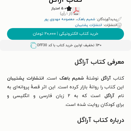
کتاب آراگل
۵.۰ امتیاز
(از ۱ رأی)
پدیدآورندگان:
شمیم باهک
،
معصومه مهدوی پور
انتشارات:
انتشارات پشتیبان
خرید کتاب الکترونیکی
|
۲۰,۰۰۰
تومان
٪۳۰ تخفیف اولین خرید کتاب با کد
OFF30
معرفی کتاب آراگل
کتاب
آراگل
نوشتهٔ
شمیم باهک
است.
انتشارات پشتیبان
این کتاب را روانهٔ بازار کرده است. این اثر قصهٔ پروانه‌ای به
نام
آراگل
است که به ۲ زبان فارسی و انگلیسی و
برای
کودکان
روایت شده است.
درباره کتاب آراگل