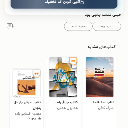
کپی کردن کد تخفیف
توصیه می‌کنم.
خیلی کتاب جالبی بود
مفید بود
مفید نبود
۰
کتاب‌های مشابه
کتاب سه قلعه
کتاب چراغ راه
کتاب صوتی یار دل‌
کتا
اشرف کافی
همایون همتی
رنجان
شنا
مهدیه کسایی زاده
جانا
)
۳
(
۳٫۷