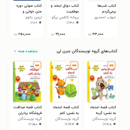
کتاب شب‌ها
کتاب دوئل لبخند و
کتاب صوتی دوره
کتا
برمی‌گردم
موفقیت
متن خوانی و
رویا
۰
شهاب احمدپور
پروانه کاظمی‌ پرگو
اروین یالوم
آموزش کتاب روان
)
۱
(
۱٫۰
)
۱
(
۳٫۰
درمانی
اگزیستانسیال (ترم
۳۳,۰۰۰
ت
۹۹,۰۰۰
ت
۲۵۰,۰۰۰
ت
چهارم: زندگی، مرگ
و اضطراب | آزادی
مسؤولیت)
کتاب‌های گروه نویسندگان جین لی
مشاهده همه
کتاب قصه اعتماد
کتاب قصه اعتماد
کتاب قصه صداقت؛
کتا
به نفس؛ گربه
به نفس؛ کلم
فروشگاه برادران
بود
گروه نویسندگان
کوچولوی یک گوش
کانگورو کوچولو
گروه نویسندگان
راکون
گروه نویسندگان
گرو
۰
)
۳
(
۵٫۰
)
۴
(
۴٫۳
)
۶
(
۳٫۸
جین لی
جین لی
جین لی
جین