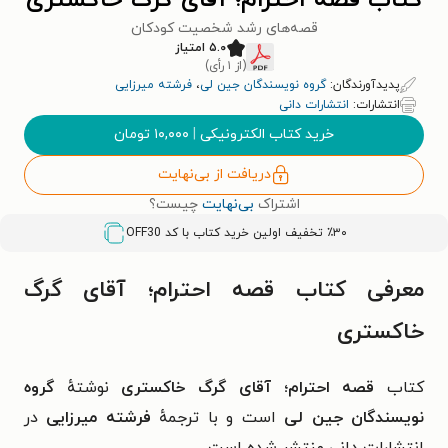
کتاب قصه احترام؛ آقای گرگ خاکستری
قصه‌های رشد شخصیت کودکان
۵.۰ امتیاز
(از ۱ رأی)
پدیدآورندگان:
گروه نویسندگان جین لی
،
فرشته میرزایی
انتشارات:
انتشارات دانی
خرید کتاب الکترونیکی
|
۱۰,۰۰۰
تومان
دریافت از بی‌نهایت
اشتراک
بی‌نهایت
چیست؟
٪۳۰ تخفیف اولین خرید کتاب با کد
OFF30
معرفی کتاب قصه احترام؛ آقای گرگ
خاکستری
کتاب
قصه احترام؛ آقای گرگ خاکستری
نوشتهٔ
گروه
نویسندگان جین لی
است و با ترجمهٔ
فرشته میرزایی
در
انتشارات دانی منتشر شده است.