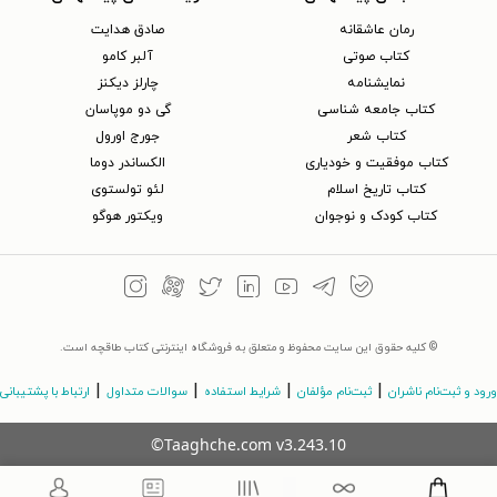
رمان عاشقانه
صادق هدایت
کتاب‌ صوتی
آلبر کامو
نمایشنامه
چارلز دیکنز
کتاب جامعه شناسی
گی دو موپاسان
کتاب شعر
جورج اورول
کتاب موفقیت و خودیاری
الکساندر دوما
کتاب تاریخ اسلام
لئو تولستوی
کتاب کودک و نوجوان
ویکتور هوگو
© کلیه حقوق این سایت محفوظ و متعلق به فروشگاه اینترنتی کتاب طاقچه است.
|
|
|
|
ورود و ثبت‌نام ناشران
ثبت‌نام مؤلفان
شرایط استفاده
سوالات متداول
ارتباط با پشتیبانی
©Taaghche.com
v
3.243.10