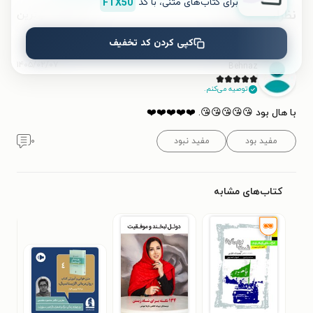
برای کتاب‌های متنی، با کد
FTX50
نظرات کاربران
محبوب‌ترین
کپی کردن کد تخفیف
۱۴۰۵/۰۲/۰۷
Behnaz
توصیه می‌کنم.
با هال بود 😘😘😘😘😘. ❤️❤️❤️❤️❤️
مفید بود
مفید نبود
۰
کتاب‌های مشابه