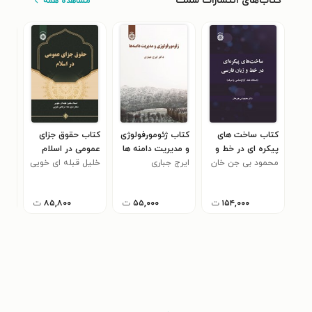
کتاب‌های انتشارات سمت
مشاهده همه
کتاب ساخت های
کتاب ژئومورفولوژی
کتاب حقوق جزای
کتا
پیکره ای در خط و
و مدیریت دامنه ها
عمومی در اسلام
جاو
زبان فارسی
محمود بی جن خان
ایرج جباری
خلیل قبله ای خویی
عبد
۱۵۴,۰۰۰
ت
۵۵,۰۰۰
ت
۸۵,۸۰۰
ت