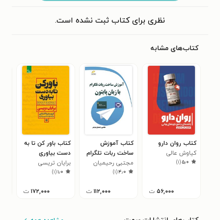
نظری برای کتاب ثبت نشده است.
کتاب‌های مشابه
کتاب روان دارو
کتاب آموزش
کتاب باور کن تا به
کتا
کیاوش عالی
ساخت ربات تلگرام
دست بیاوری
محس
)
۱
(
۵٫۰
محمودی
با زبان پایتون
مجتبی رحیمیان
برایان تریسی
)
۱
(
۱٫۰
)
۱
(
۴٫۰
شوشتر
۵۶,۰۰۰
ت
۱۱۲,۰۰۰
ت
۱۷۲,۰۰۰
ت