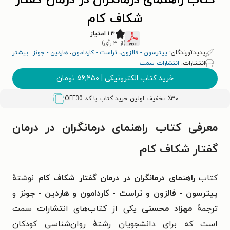
کتاب راهنمای درمانگران در درمان گفتار
شکاف کام
۱.۳ امتیاز
(از ۳ رأی)
پدیدآورندگان:
پیترسون - فالزون
،
تراست - کاردامون
،
هاردین - جونز
...
بیشتر
انتشارات:
انتشارات سمت
خرید کتاب الکترونیکی
|
۵۶,۲۵۰
تومان
٪۳۰ تخفیف اولین خرید کتاب با کد
OFF30
معرفی کتاب راهنمای درمانگران در درمان
گفتار شکاف کام
کتاب
راهنمای درمانگران در درمان گفتار شکاف کام
نوشتهٔ
پیترسون - فالزون و تراست - کاردامون و هاردین - جونز
و
ترجمهٔ
مهزاد محسنی
یکی از کتاب‌های انتشارات سمت
است که برای دانشجویان رشتهٔ روان‌شناسی کودکان