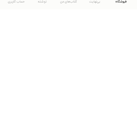
فروشگاه
بی‌نهایت
کتاب‌های من
نوشته
حساب کاربری
دانلود اپلیکیشن طاقچه
... موارد دیگر
مشاهدهٔ دیگر نسخه‌های طاقچه