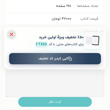
تعداد صفحه‌ها
۱۹۸
صفحه
قیمت کتاب
۴۷۰۰۰
تومان
نظر شما دربارهٔ این کتاب
٪۵۰ تخفیف ویژۀ اولین خرید
به این کتاب چه امتیازی می‌دهید؟
برای کتاب‌های متنی، با کد
FTX50
کپی کردن کد تخفیف
۵
۴
۳
۲
۱
ثبت نظر