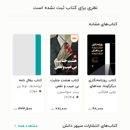
نظری برای کتاب ثبت نشده است.
کتاب‌های مشابه
کتاب روزنامه‌نگاری
کتاب هشت جنایت
کتاب بطال نامه
کتا
دیگرگونه، صداهای
بی عیب و نقص
ابومخنف لوط بن
این
)
۱
(
۵٫۰
دیگرگونه
تونی هارکاپ
پیتر سوانسون
یحیی بن سعیدبن
لیز
۵
)
۱۴
(
۳٫۵
مخنف بن سلیم
الازدی کوفی
۴۸,۰۰۰
ت
۲۸۱,۰۰۰
ت
۳۳۳,۵۰۰
ت
کتاب‌های انتشارات سپهر دانش
مشاهده همه