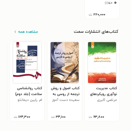
)
۱
(
۵٫۰
۲۲۰,۰۰۰
ت
کتاب‌های انتشارات سمت
مشاهده همه
کتاب مدیریت
کتاب اصول و روش
کتاب روانشناسی
کتا
نوآوری رویکردهای
ترجمه از روسی به
سلامت (جلد دوم)
تار
مرتضی اکبری
بنیادین در نوآوری
فارسی
سعیده دست آموز
ام. رابین دیماتئو
تطب
رضا
نصر
۶۳,۸۰۰
ت
۳۴,۱۰۰
ت
۱۲۴,۳۰۰
ت