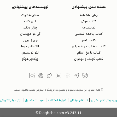
دسته بندی پیشنهادی
نویسنده‌های پیشنهادی
رمان عاشقانه
صادق هدایت
کتاب‌ صوتی
آلبر کامو
نمایشنامه
چارلز دیکنز
کتاب جامعه شناسی
گی دو موپاسان
کتاب شعر
جورج اورول
کتاب موفقیت و خودیاری
الکساندر دوما
کتاب تاریخ اسلام
لئو تولستوی
کتاب کودک و نوجوان
ویکتور هوگو
© کلیه حقوق این سایت محفوظ و متعلق به فروشگاه اینترنتی کتاب طاقچه است.
|
|
|
|
ورود و ثبت‌نام ناشران
ثبت‌نام مؤلفان
شرایط استفاده
سوالات متداول
ارتباط با پشتیبانی
©Taaghche.com
v
3.243.11