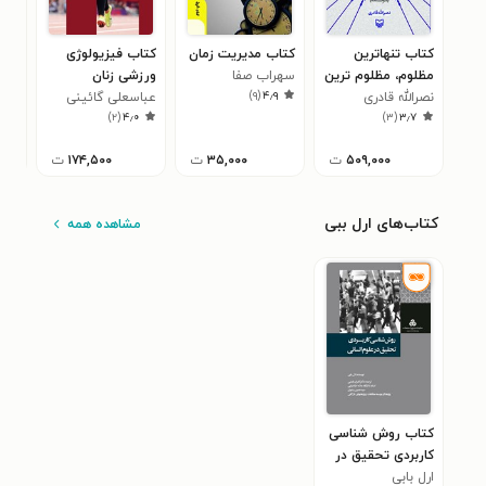
کتاب تنهاترین
کتاب مدیریت زمان
کتاب فیزیولوژی
کتا
مظلوم، مظلوم ترین
سهراب صفا
ورزشی زنان
لید
۰
)
۹
(
۴٫۹
تنها!
نصرالله قادری
عباسعلی گائینی
)
۲
(
۴٫۰
)
۳
(
۳٫۷
۵۰۹,۰۰۰
ت
۳۵,۰۰۰
ت
۱۷۴,۵۰۰
ت
کتاب‌های ارل ببی
مشاهده همه
کتاب روش شناسی
کاربردی تحقیق در
ارل بابی
علوم انسانی