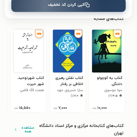
نظری برای کتاب ثبت نشده است.
کپی کردن کد تخفیف
کتاب‌های مشابه
کتاب یه کوچولو
کتاب نقش رهبری
کتاب شهرتوحید،
کتاب
دلتنگی
اخلاقی بر رفتار
شهر حیرت
زارا
حوا موسوی
شهروند سازمانی
سارا خسروی مهد
نعمت الله قاضی
مخت
)
۱
(
۲٫۰
)
۲
(
۳٫۵
(شکیب)
۱۰,۰۰۰
ت
۷,۰۰۰
ت
۱۵,۵۵۰
ت
کتاب‌های کتابخانه مرکزی و مرکز اسناد دانشگاه
مشاهده
همه
تهران