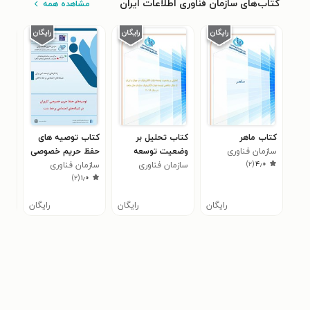
کتاب‌های سازمان فناوری اطلاعات ایران
مشاهده همه
کتاب ماهر
کتاب تحلیل بر
کتاب توصیه های
کتا
سازمان فناوری
وضعیت توسعه
حفظ حریم خصوصی
اجز
)
۲
(
۴٫۰
اطلاعات ایران
سازمان فناوری
دولت الکترونیک در
سازمان فناوری
کاربران در شبکه
اطل
ساز
۰
)
۲
(
۱٫۰
اطلاعات ایران
جهان و ایران از
اطلاعات ایران
های اجتماعی برخط
اطلا
منظر شاخص توسعه
رایگان
رایگان
رایگان
دولت الکترونیک
سازمان ملل متحد
در سال 2016