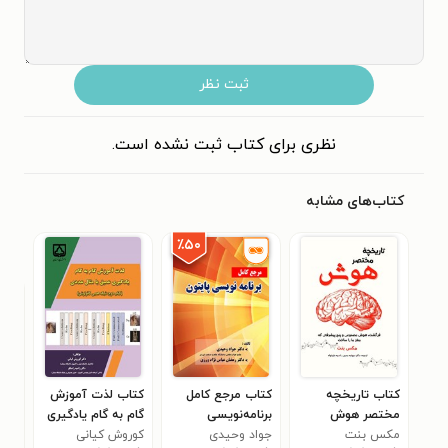
ثبت نظر
نظری برای کتاب ثبت نشده است.
کتاب‌های مشابه
٪۵۰
کتاب تاریخچه
کتاب مرجع کامل
کتاب لذت آموزش
کتا
مختصر هوش
برنامه‌نویسی
گام به گام یادگیری
هوش
مکس بنت
پایتون
جواد وحیدی
عمیق با مثال
کوروش کیانی
دان
آیند