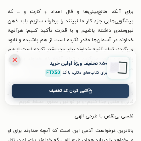
برای آنکه طالع‌بینی‌ها و فال اعداد و کارت و ... که
پیشگویی‌هایی جزء کار ما نبینند را برطرف سازیم باید ذهن
نیرومندی داشته باشیم و با قدرت تأکید کنیم: هرآنچه
خداوند در آسمان‌ها مقدر نکرده است از هم پاشیده و نابود
می‌گردد، تمام آنچه خداوند برای من مقدر نکرده است از هم
پاشیده و نابود می‌گردد و تمام آنچه که خداوند برای من
٪۵۰ تخفیف ویژۀ اولین خرید
می‌خواهد مقدر خواهد شد و من راضی‌ام به رضای او
برای کتاب‌های متنی، با کد
FTX50
هر ناهماهنگی در دنیای بیرون ناشی از ناهماهنگی در ذهن
کپی کردن کد تخفیف
و روح ماست باید اراده آن را داشته باشیم تا خود را از افکار
فانی و منفی جدا کنیم؛ و بر قوانین معنوی مسلط شویم.
نفسی بی‌نقص یا طرحی الهی:
بالاترین درخواست آدمی این است که آنچه خداوند برای او
می‌خواهد را دریابد همان طرح الهی که خداوند برای او در نظر