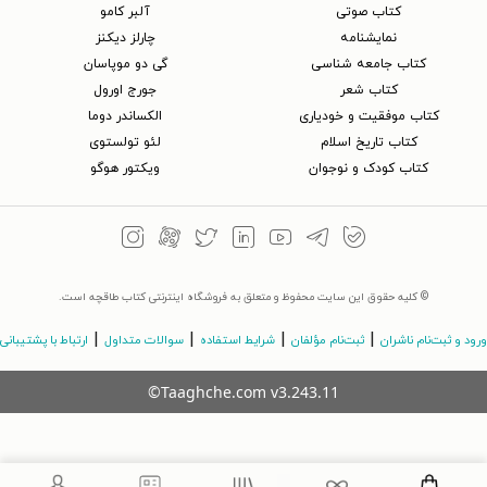
کتاب‌ صوتی
آلبر کامو
نمایشنامه
چارلز دیکنز
کتاب جامعه شناسی
گی دو موپاسان
کتاب شعر
جورج اورول
کتاب موفقیت و خودیاری
الکساندر دوما
کتاب تاریخ اسلام
لئو تولستوی
کتاب کودک و نوجوان
ویکتور هوگو
© کلیه حقوق این سایت محفوظ و متعلق به فروشگاه اینترنتی کتاب طاقچه است.
|
|
|
|
ورود و ثبت‌نام ناشران
ثبت‌نام مؤلفان
شرایط استفاده
سوالات متداول
ارتباط با پشتیبانی
©Taaghche.com
v
3.243.11