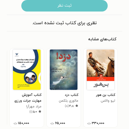
ثبت نظر
نظری برای کتاب ثبت نشده است.
کتاب‌های مشابه
کتاب بن هور
کتاب دزد
کتاب آموزش
کتا
لیو والاس
مالوری بلکمن
مهارت جرات ورزی
تول
)
۸
(
۴٫۸
مراد مهرآرا
و عزت نفس به
مسع
)
۱
(
۵٫۰
نوجوانان
گرو
۳۳۰,۰۰۰
ت
۶۵,۰۰۰
ت
۱۵۰,۰۰۰
ت