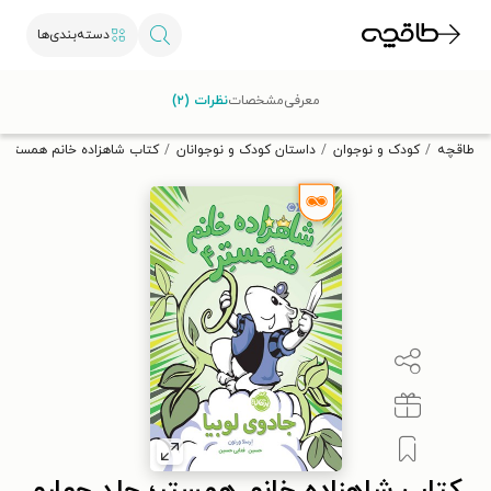
دسته‌بندی‌ها
با کد تخفیف OFF30 اولین کتاب الکترونیکی یا صوتی‌ات را با ۳۰٪
معرفی
مشخصات
نظرات (۲)
تخفیف از طاقچه دریافت کن.
طاقچه
کودک و نوجوان
داستان کودک و نوجوانان
کتاب شاهزاده خانم همستر؛ ج