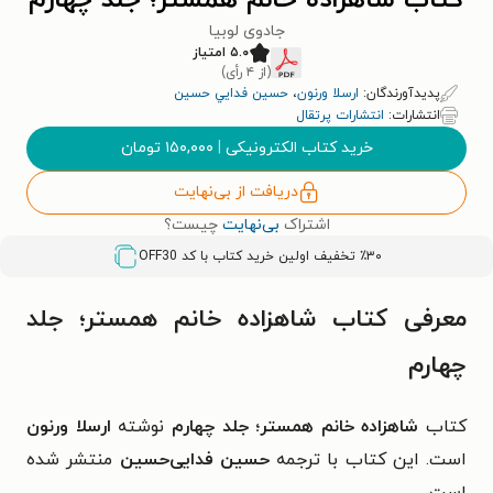
کتاب شاهزاده خانم همستر؛ جلد چهارم
جادوی لوبیا
۵.۰ امتیاز
(از ۴ رأی)
پدیدآورندگان:
ارسلا ورنون
،
حسين فدايي حسين
انتشارات:
انتشارات پرتقال
خرید کتاب الکترونیکی
|
۱۵۰,۰۰۰
تومان
دریافت از بی‌نهایت
اشتراک
بی‌نهایت
چیست؟
٪۳۰ تخفیف اولین خرید کتاب با کد
OFF30
معرفی کتاب شاهزاده خانم همستر؛ جلد
چهارم
کتاب
شاهزاده خانم همستر؛ جلد چهارم
نوشته
ارسلا ورنون
است. این کتاب با ترجمه
حسین فدایی‌حسین
منتشر شده
است.