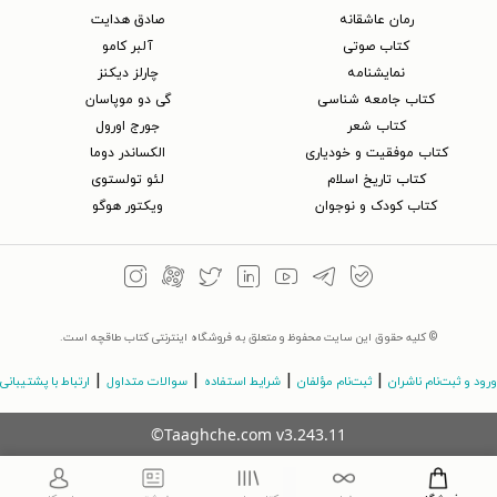
رمان عاشقانه
صادق هدایت
کتاب‌ صوتی
آلبر کامو
نمایشنامه
چارلز دیکنز
کتاب جامعه شناسی
گی دو موپاسان
کتاب شعر
جورج اورول
کتاب موفقیت و خودیاری
الکساندر دوما
کتاب تاریخ اسلام
لئو تولستوی
کتاب کودک و نوجوان
ویکتور هوگو
© کلیه حقوق این سایت محفوظ و متعلق به فروشگاه اینترنتی کتاب طاقچه است.
|
|
|
|
ورود و ثبت‌نام ناشران
ثبت‌نام مؤلفان
شرایط استفاده
سوالات متداول
ارتباط با پشتیبانی
©Taaghche.com
v
3.243.11