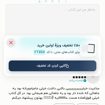
۵
۴
۳
۲
۱
ثبت نظر
٪۵۰ تخفیف ویژۀ اولین خرید
برای کتاب‌های متنی، با کد
FTX50
نظرات کاربران
محبوب‌ترین
کپی کردن کد تخفیف
۱۴۰۰/۰۶/۲۷
Hosna
H
توصیه می‌کنم.
جذابیت خیلیییییییییی بالایی داشت خیلی ماجراجویانه بود یه
جاهائی که خنده دار بود و یه جاهائی هم هیجانی بود. در کل کتاب
خیلی فوق‌العاده هست عااااااااالیه ✌️👌🏻👌🏻 بهتون پیشنهاد میکنم.