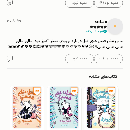
مفید بود (۴)
مفید نبود
۱
۱۴۰۱/۰۱/۲۱
unikorn
u
توصیه می‌کنم.
عالی مثل فصل های قبل.درباره لوبیای سخر آمیز بود .عالی عالی
عالی عالی عالی😘😘❤❤💚💚💜💜💙💙💛💛💗💗💞💞💖💖💕💕💓💓
مفید بود (۲)
مفید نبود
۱
کتاب‌های مشابه