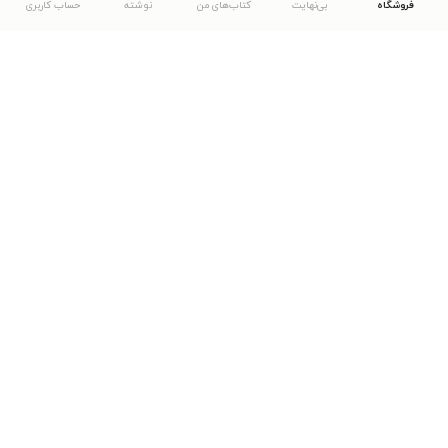
فروشگاه
بی‌نهایت
کتاب‌های من
نوشته
حساب کاربری
دانلود اپلیکیشن طاقچه
... موارد دیگر
مشاهدهٔ دیگر نسخه‌های طاقچه