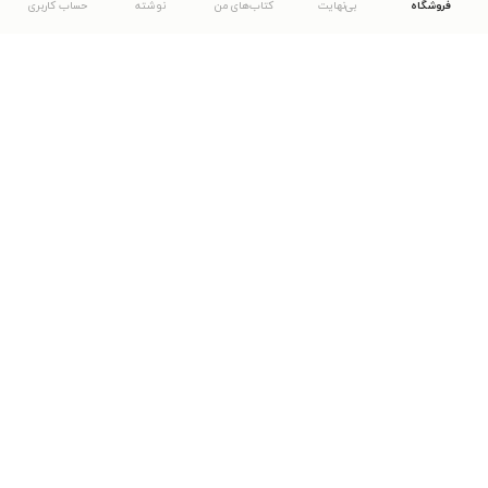
فروشگاه
بی‌نهایت
کتاب‌های من
نوشته
حساب کاربری
دانلود اپلیکیشن طاقچه
... موارد دیگر
مشاهدهٔ دیگر نسخه‌های طاقچه