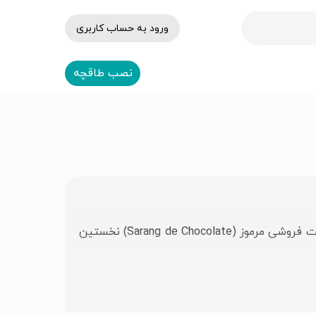
ورود به حساب کاربری
نصب طاقچه
کیم یه اون (Kim Ye-eun) فارغ‌التحصیل رشته‌ی رسانه از دانشگاه کالیفرنیا (برکلی) بوده است. او با نوشتن رمان شکلات فروشی مرموز (Sarang de Chocolate) نخستین