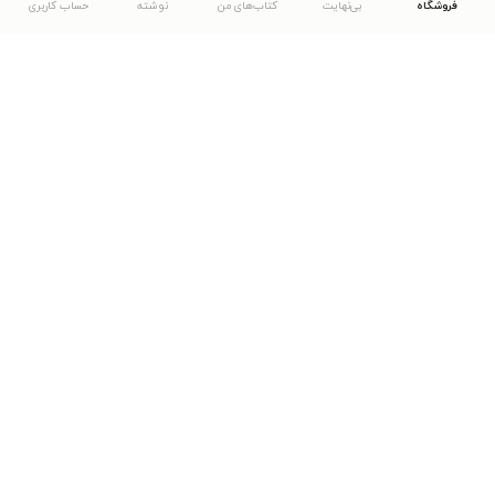
فروشگاه
بی‌نهایت
کتاب‌های من
نوشته
حساب کاربری
دانلود اپلیکیشن طاقچه
... موارد دیگر
مشاهدهٔ دیگر نسخه‌های طاقچه