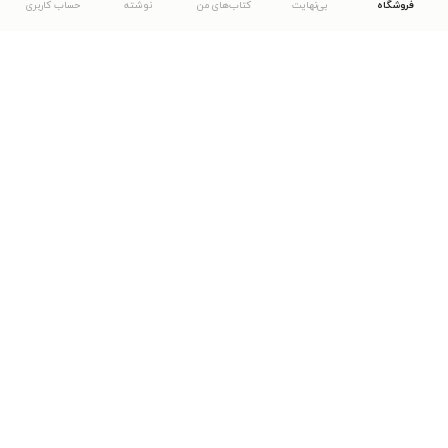
فروشگاه
بی‌نهایت
کتاب‌های من
نوشته
حساب کاربری
دانلود اپلیکیشن طاقچه
... موارد دیگر
مشاهدهٔ دیگر نسخه‌های طاقچه