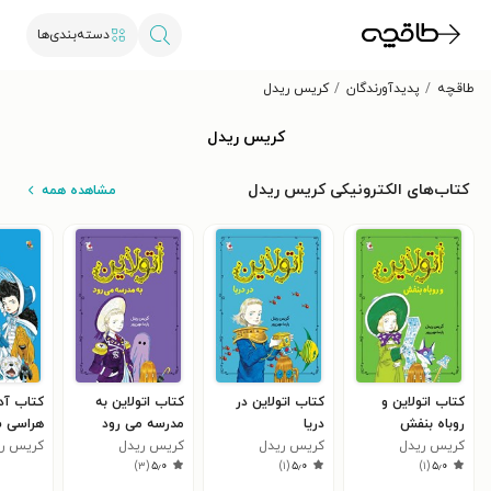
دسته‌بندی‌ها
طاقچه
پدیدآورندگان
کریس ریدل
کریس ریدل
کتاب‌های الکترونیکی کریس ریدل
مشاهده همه
کتاب اتولاین و
کتاب اتولاین در
کتاب اتولاین به
کتاب آد
روباه بنفش
دریا
مدرسه می رود
هراسی ش
کریس ریدل
کریس ریدل
کریس ریدل
کریس ر
)
۳
(
۵٫۰
)
۱
(
۵٫۰
)
۱
(
۵٫۰