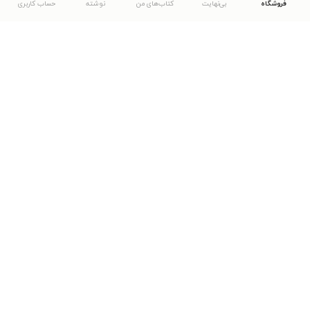
فروشگاه
بی‌نهایت
کتاب‌های من
نوشته
حساب کاربری
دانلود اپلیکیشن طاقچه
... موارد دیگر
مشاهدهٔ دیگر نسخه‌های طاقچه