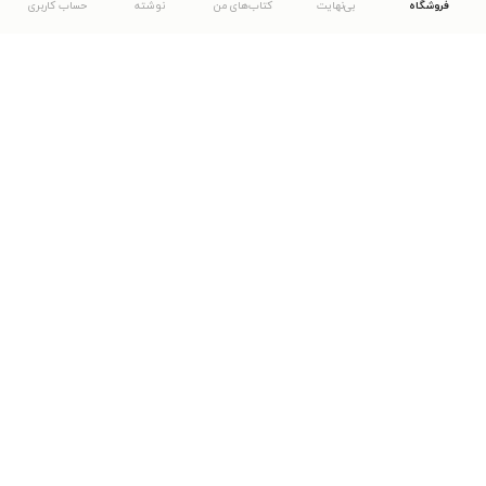
فروشگاه
بی‌نهایت
کتاب‌های من
نوشته
حساب کاربری
دانلود اپلیکیشن طاقچه
... موارد دیگر
مشاهدهٔ دیگر نسخه‌های طاقچه