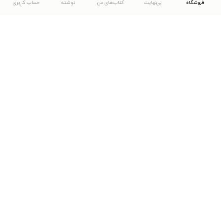
فروشگاه
بی‌نهایت
کتاب‌های من
نوشته
حساب کاربری
دانلود اپلیکیشن طاقچه
... موارد دیگر
مشاهدهٔ دیگر نسخه‌های طاقچه