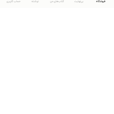
فروشگاه
بی‌نهایت
کتاب‌های من
نوشته
حساب کاربری
دانلود اپلیکیشن طاقچه
... موارد دیگر
مشاهدهٔ دیگر نسخه‌های طاقچه