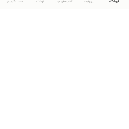
فروشگاه
بی‌نهایت
کتاب‌های من
نوشته
حساب کاربری
دانلود اپلیکیشن طاقچه
... موارد دیگر
مشاهدهٔ دیگر نسخه‌های طاقچه