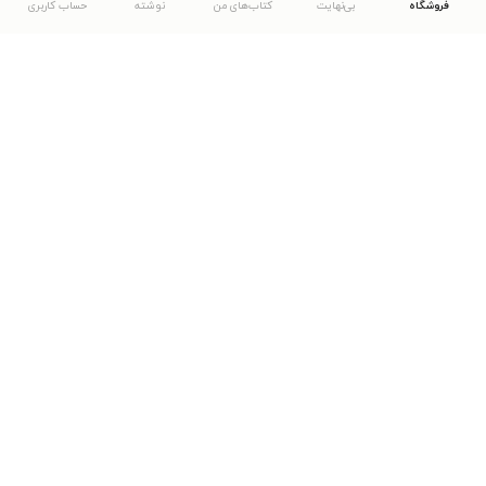
فروشگاه
بی‌نهایت
کتاب‌های من
نوشته
حساب کاربری
دانلود اپلیکیشن طاقچه
... موارد دیگر
مشاهدهٔ دیگر نسخه‌های طاقچه