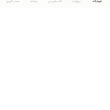
فروشگاه
بی‌نهایت
کتاب‌های من
نوشته
حساب کاربری
دانلود اپلیکیشن طاقچه
... موارد دیگر
مشاهدهٔ دیگر نسخه‌های طاقچه