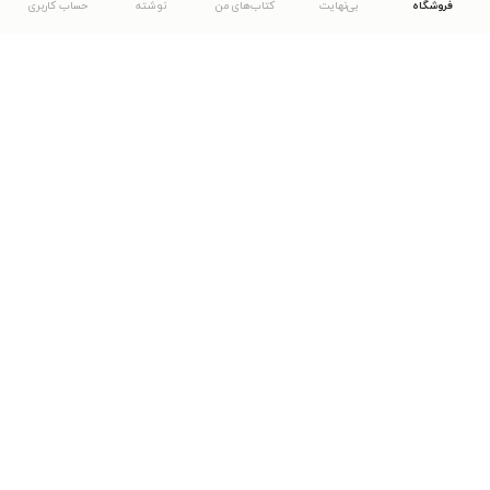
فروشگاه
بی‌نهایت
کتاب‌های من
نوشته
حساب کاربری
دانلود اپلیکیشن طاقچه
... موارد دیگر
مشاهدهٔ دیگر نسخه‌های طاقچه