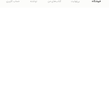
فروشگاه
بی‌نهایت
کتاب‌های من
نوشته
حساب کاربری
دانلود اپلیکیشن طاقچه
... موارد دیگر
مشاهدهٔ دیگر نسخه‌های طاقچه