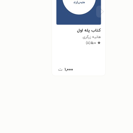
کتاب پله‌ اول
هانیه زرگری
)
۵
(
۵٫۰
۱,۰۰۰
ت