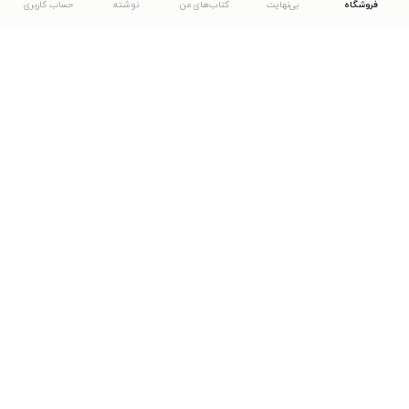
فروشگاه
بی‌نهایت
کتاب‌های من
نوشته
حساب کاربری
دانلود اپلیکیشن طاقچه
... موارد دیگر
مشاهدهٔ دیگر نسخه‌های طاقچه