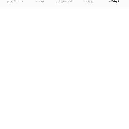
فروشگاه
بی‌نهایت
کتاب‌های من
نوشته
حساب کاربری
دانلود اپلیکیشن طاقچه
... موارد دیگر
مشاهدهٔ دیگر نسخه‌های طاقچه