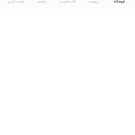
فروشگاه
بی‌نهایت
کتاب‌های من
نوشته
حساب کاربری
دانلود اپلیکیشن طاقچه
... موارد دیگر
مشاهدهٔ دیگر نسخه‌های طاقچه