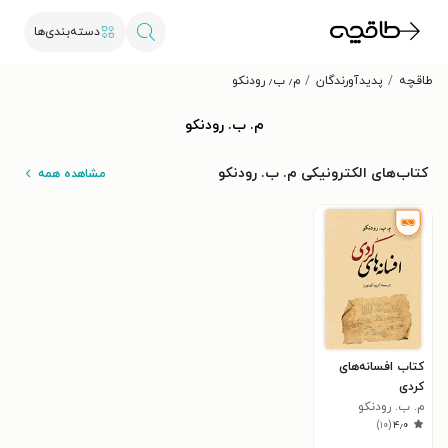
دسته‌بندی‌ها
طاقچه
پدیدآورندگان
م٫ ب٫ رودنکو
م. ب. رودنکو
کتاب‌های الکترونیکی م. ب. رودنکو
مشاهده همه
کتاب افسانه‌های
کردی
م. ب. رودنکو
)
۱۰
(
۴٫۰