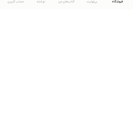
فروشگاه
بی‌نهایت
کتاب‌های من
نوشته
حساب کاربری
دانلود اپلیکیشن طاقچه
... موارد دیگر
مشاهدهٔ دیگر نسخه‌های طاقچه