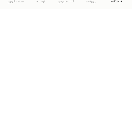
فروشگاه
بی‌نهایت
کتاب‌های من
نوشته
حساب کاربری
دانلود اپلیکیشن طاقچه
... موارد دیگر
مشاهدهٔ دیگر نسخه‌های طاقچه