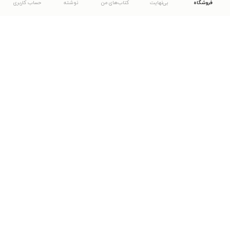
فروشگاه
بی‌نهایت
کتاب‌های من
نوشته
حساب کاربری
دانلود اپلیکیشن طاقچه
... موارد دیگر
مشاهدهٔ دیگر نسخه‌های طاقچه