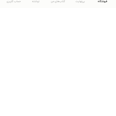
فروشگاه
بی‌نهایت
کتاب‌های من
نوشته
حساب کاربری
دانلود اپلیکیشن طاقچه
... موارد دیگر
مشاهدهٔ دیگر نسخه‌های طاقچه