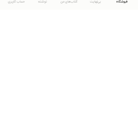
فروشگاه
بی‌نهایت
کتاب‌های من
نوشته
حساب کاربری
دانلود اپلیکیشن طاقچه
... موارد دیگر
مشاهدهٔ دیگر نسخه‌های طاقچه