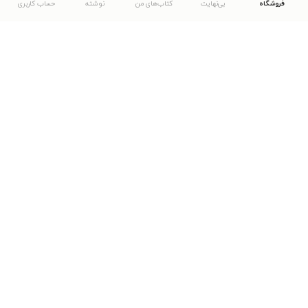
فروشگاه
بی‌نهایت
کتاب‌های من
نوشته
حساب کاربری
دانلود اپلیکیشن طاقچه
... موارد دیگر
مشاهدهٔ دیگر نسخه‌های طاقچه