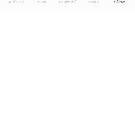
فروشگاه
بی‌نهایت
کتاب‌های من
نوشته
حساب کاربری
دانلود اپلیکیشن طاقچه
... موارد دیگر
مشاهدهٔ دیگر نسخه‌های طاقچه