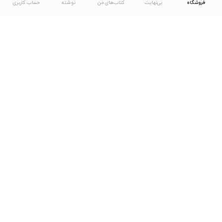
فروشگاه
بی‌نهایت
کتاب‌های من
نوشته
حساب کاربری
دانلود اپلیکیشن طاقچه
... موارد دیگر
مشاهدهٔ دیگر نسخه‌های طاقچه