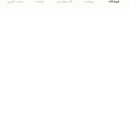
فروشگاه
بی‌نهایت
کتاب‌های من
نوشته
حساب کاربری
دانلود اپلیکیشن طاقچه
... موارد دیگر
مشاهدهٔ دیگر نسخه‌های طاقچه