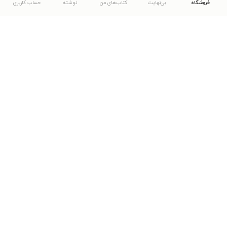
فروشگاه
بی‌نهایت
کتاب‌های من
نوشته
حساب کاربری
دانلود اپلیکیشن طاقچه
... موارد دیگر
مشاهدهٔ دیگر نسخه‌های طاقچه