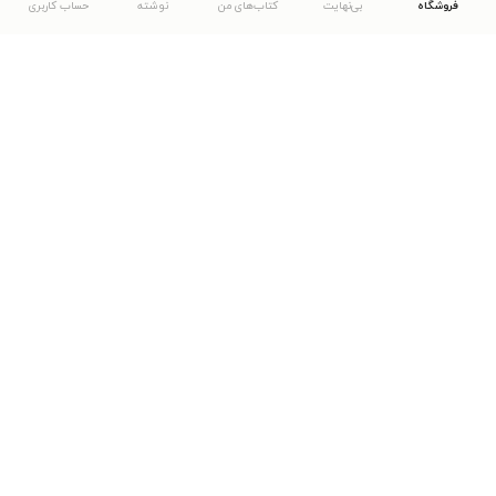
فروشگاه
بی‌نهایت
کتاب‌های من
نوشته
حساب کاربری
دانلود اپلیکیشن طاقچه
... موارد دیگر
مشاهدهٔ دیگر نسخه‌های طاقچه