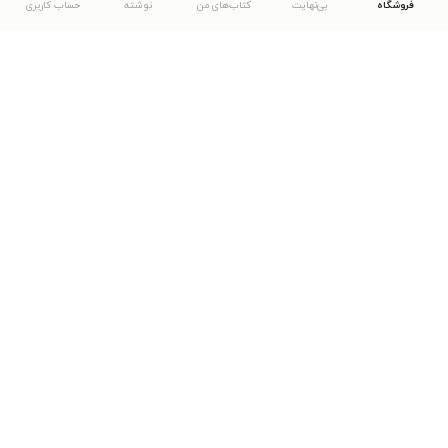
فروشگاه
بی‌نهایت
کتاب‌های من
نوشته
حساب کاربری
دانلود اپلیکیشن طاقچه
... موارد دیگر
مشاهدهٔ دیگر نسخه‌های طاقچه