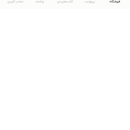
فروشگاه
بی‌نهایت
کتاب‌های من
نوشته
حساب کاربری
دانلود اپلیکیشن طاقچه
... موارد دیگر
مشاهدهٔ دیگر نسخه‌های طاقچه