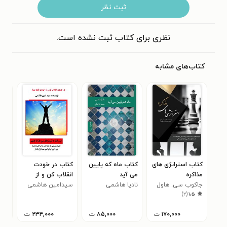
ثبت نظر
نظری برای کتاب ثبت نشده است.
کتاب‌های مشابه
کتاب استراتژی های
کتاب ماه که پایین
کتاب در خودت
کتا
مذاکره
می آید
انقلاب کن و از
اجتم
جاکوب سی. هاول
نادیا هاشمی
خودت نابغه بساز
سیدامین هاشمی
کمی
)
۲
(
۱٫۵
۱۷۰,۰۰۰
ت
۸۵,۰۰۰
ت
۲۳۴,۰۰۰
ت