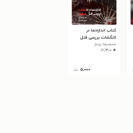
کتاب اندازه‌نما در
لانگشات بررسی قتل
مبهم
محمدرضا بردبار
)
۲
(
۳٫۰
۵,۰۰۰
ت