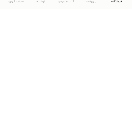
فروشگاه
بی‌نهایت
کتاب‌های من
نوشته
حساب کاربری
دانلود اپلیکیشن طاقچه
... موارد دیگر
مشاهدهٔ دیگر نسخه‌های طاقچه